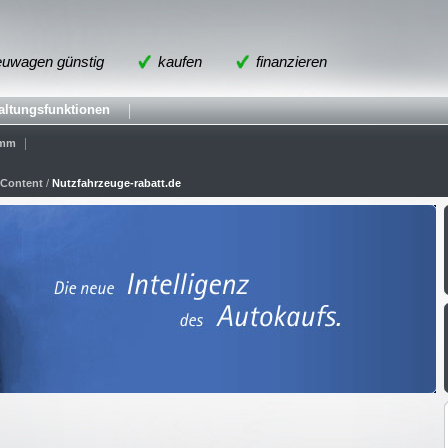
uwagen günstig
kaufen
finanzieren
altungsfunktionen
amm
Content
/
Nutzfahrzeuge-rabatt.de