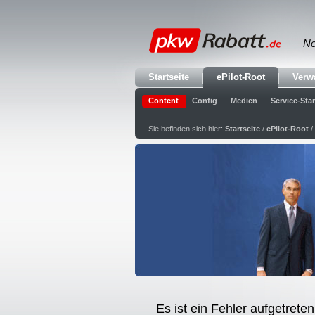
Ne
Startseite
ePilot-Root
Verw
Content
Config
Medien
Service-St
Sie befinden sich hier:
Startseite
/
ePilot-Root
/
Es ist ein Fehler aufgetreten