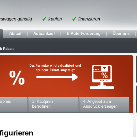
uwagen günstig
kaufen
finanzieren
Ablauf
Autoankauf
E-Auto-Förderung
Über uns
t Rabatt
erpreis
3. Kaufpreis
4. Angebot zum
berechnen
Ausdruck erzeugen
figurieren