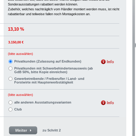
Sonderausstattungen rabattiert werden können.
Zubehör, welches nachträglich vom Händler montiert werden muss, ist nicht
rabattierbar und teilweise fallen noch Montagekosten an.
13,10 %
3.150,00 €
(bitte auswählen)
Privatkunden (Zulassung auf Endkunden)
Privatkunden mit Schwerbehindertenausweis (ab
GdB 50%, bitte Kopie einreichen)
Gewerbetreibende / Freiberufler / Land- und
Forstwirte mit Haupterwerbstätigkeit
(bitte auswählen)
alle anderen Ausstattungsvarianten
Club
zu Schritt 2