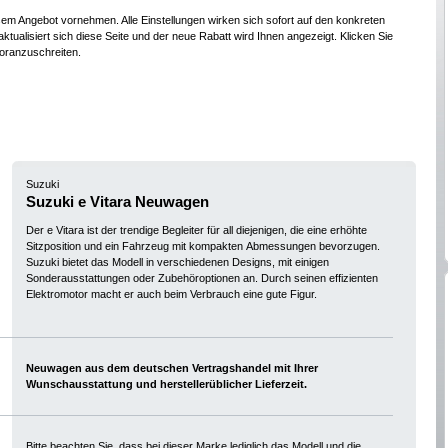
esem Angebot vornehmen. Alle Einstellungen wirken sich sofort auf den konkreten
ktualisiert sich diese Seite und der neue Rabatt wird Ihnen angezeigt. Klicken Sie
oranzuschreiten.
Suzuki
Suzuki e Vitara Neuwagen
Der e Vitara ist der trendige Begleiter für all diejenigen, die eine erhöhte
Sitzposition und ein Fahrzeug mit kompakten Abmessungen bevorzugen.
Suzuki bietet das Modell in verschiedenen Designs, mit einigen
Sonderausstattungen oder Zubehöroptionen an. Durch seinen effizienten
Elektromotor macht er auch beim Verbrauch eine gute Figur.
Neuwagen aus dem deutschen Vertragshandel mit Ihrer
Wunschausstattung und herstellerüblicher Lieferzeit.
Bitte beachten Sie, dass bei dieser Marke lediglich das Modell und die