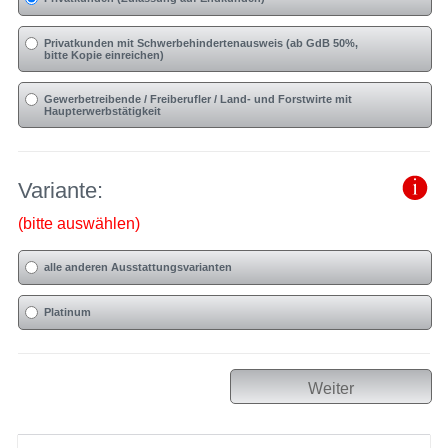
Privatkunden mit Schwerbehindertenausweis (ab GdB 50%,
bitte Kopie einreichen)
Gewerbetreibende / Freiberufler / Land- und Forstwirte mit
Haupterwerbstätigkeit
Variante:
(bitte auswählen)
alle anderen Ausstattungsvarianten
Platinum
Weiter