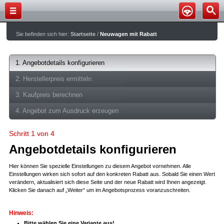
Sie befinden sich hier:
Startseite
/
Neuwagen mit Rabatt
1. Angebotdetails konfigurieren
2. Herstellerpreis ermitteln
3. Kaufpreis berechnen
4. Angebot zum Ausdruck erzeugen
Schritt 1 von 4
Angebotdetails konfigurieren
Hier können Sie spezielle Einstellungen zu diesem Angebot vornehmen. Alle
Einstellungen wirken sich sofort auf den konkreten Rabatt aus. Sobald Sie einen Wert
verändern, aktualisiert sich diese Seite und der neue Rabatt wird Ihnen angezeigt.
Klicken Sie danach auf „Weiter“ um im Angebotsprozess voranzuschreiten.
Hinweis:
Bitte wählen Sie eine Variante aus!