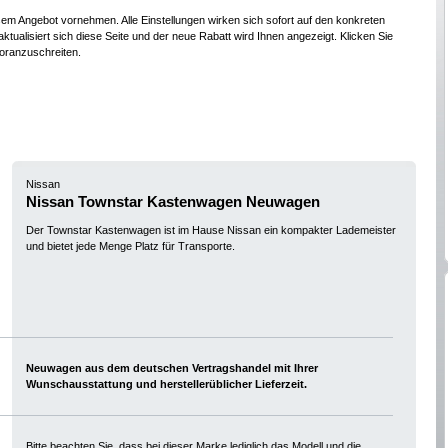
esem Angebot vornehmen. Alle Einstellungen wirken sich sofort auf den konkreten
ktualisiert sich diese Seite und der neue Rabatt wird Ihnen angezeigt. Klicken Sie
oranzuschreiten.
Nissan
Nissan Townstar Kastenwagen Neuwagen
Der Townstar Kastenwagen ist im Hause Nissan ein kompakter Lademeister
und bietet jede Menge Platz für Transporte.
Neuwagen aus dem deutschen Vertragshandel mit Ihrer
Wunschausstattung und herstellerüblicher Lieferzeit.
Bitte beachten Sie, dass bei dieser Marke lediglich das Modell und die