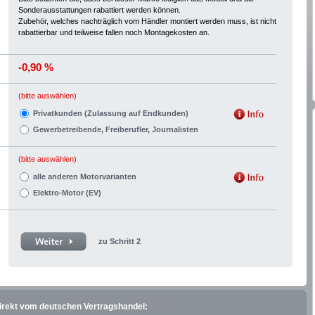
Sonderausstattungen rabattiert werden können.
Zubehör, welches nachträglich vom Händler montiert werden muss, ist nicht
rabattierbar und teilweise fallen noch Montagekosten an.
-0,90 %
(bitte auswählen)
Privatkunden (Zulassung auf Endkunden)
Gewerbetreibende, Freiberufler, Journalisten
(bitte auswählen)
alle anderen Motorvarianten
Elektro-Motor (EV)
zu Schritt 2
direkt vom deutschen Vertragshandel: