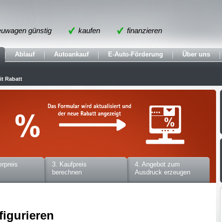
uwagen günstig
kaufen
finanzieren
Ablauf
Autoankauf
E-Auto-Förderung
Über uns
t Rabatt
erpreis
3. Kaufpreis
4. Angebot zum
berechnen
Ausdruck erzeugen
figurieren