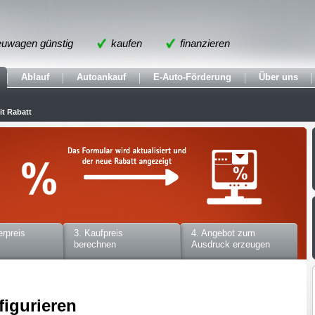
uwagen günstig
kaufen
finanzieren
Ablauf
Autoankauf
E-Auto-Förderung
Über uns
t Rabatt
erpreis
3. Kaufpreis
4. Angebot zum
berechnen
Ausdruck erzeugen
figurieren