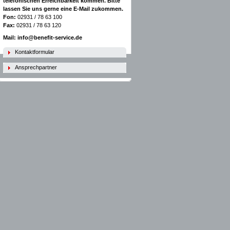
telefonischen Erreichbarkeit kommen. Bitte
lassen Sie uns gerne eine E-Mail zukommen.
Fon:
02931 / 78 63 100
Fax:
02931 / 78 63 120
Mail: info@benefit-service.de
Kontaktformular
Ansprechpartner