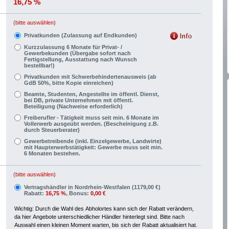
16,75 %
(bitte auswählen)
Privatkunden (Zulassung auf Endkunden)
Kurzzulassung 6 Monate für Privat- /
Gewerbekunden (Übergabe sofort nach
Fertigstellung, Ausstattung nach Wunsch
bestellbar!)
Privatkunden mit Schwerbehindertenausweis (ab
GdB 50%, bitte Kopie einreichen)
Beamte, Studenten, Angestellte im öffentl. Dienst,
bei DB, private Unternehmen mit öffentl.
Beteiligung (Nachweise erforderlich)
Freiberufler - Tätigkeit muss seit min. 6 Monate im
Vollerwerb ausgeübt werden. (Bescheinigung z.B.
durch Steuerberater)
Gewerbetreibende (inkl. Einzelgewerbe, Landwirte)
mit Haupterwerbstätigkeit: Gewerbe muss seit min.
6 Monaten bestehen.
(bitte auswählen)
Vertragshändler in Nordrhein-Westfalen (1179,00 €)
Rabatt:
16,75 %
, Bonus:
0,00 €
Wichtig: Durch die Wahl des Abholortes kann sich der Rabatt verändern,
da hier Angebote unterschiedlicher Händler hinterlegt sind. Bitte nach
Auswahl einen kleinen Moment warten, bis sich der Rabatt aktualisiert hat.