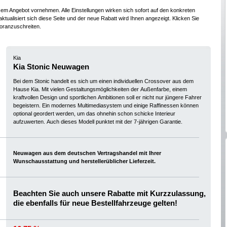
esem Angebot vornehmen. Alle Einstellungen wirken sich sofort auf den konkreten
ktualisiert sich diese Seite und der neue Rabatt wird Ihnen angezeigt. Klicken Sie
oranzuschreiten.
Kia
Kia Stonic Neuwagen
Bei dem Stonic handelt es sich um einen individuellen Crossover aus dem
Hause Kia. Mit vielen Gestaltungsmöglichkeiten der Außenfarbe, einem
kraftvollen Design und sportlichen Ambitionen soll er nicht nur jüngere Fahrer
begeistern. Ein modernes Multimediasystem und einige Raffinessen können
optional geordert werden, um das ohnehin schon schicke Interieur
aufzuwerten. Auch dieses Modell punktet mit der 7-jährigen Garantie.
Neuwagen aus dem deutschen Vertragshandel mit Ihrer
Wunschausstattung und herstellerüblicher Lieferzeit.
Beachten Sie auch unsere Rabatte mit Kurzzulassung,
die ebenfalls für neue Bestellfahrzeuge gelten!