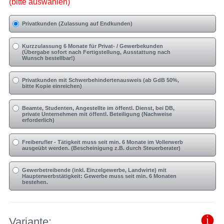
(bitte auswählen)
Privatkunden (Zulassung auf Endkunden)
Kurzzulassung 6 Monate für Privat- / Gewerbekunden
(Übergabe sofort nach Fertigstellung, Ausstattung nach
Wunsch bestellbar!)
Privatkunden mit Schwerbehindertenausweis (ab GdB 50%,
bitte Kopie einreichen)
Beamte, Studenten, Angestellte im öffentl. Dienst, bei DB,
private Unternehmen mit öffentl. Beteiligung (Nachweise
erforderlich)
Freiberufler - Tätigkeit muss seit min. 6 Monate im Vollerwerb
ausgeübt werden. (Bescheinigung z.B. durch Steuerberater)
Gewerbetreibende (inkl. Einzelgewerbe, Landwirte) mit
Haupterwerbstätigkeit: Gewerbe muss seit min. 6 Monaten
bestehen.
Variante: