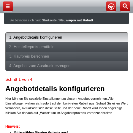
Sie befinden sich hier:
Startseite
/
Neuwagen mit Rabatt
1. Angebotdetails konfigurieren
2. Herstellerpreis ermitteln
3. Kaufpreis berechnen
4. Angebot zum Ausdruck erzeugen
Schritt 1 von 4
Angebotdetails konfigurieren
Hier können Sie spezielle Einstellungen zu diesem Angebot vornehmen. Alle
Einstellungen wirken sich sofort auf den konkreten Rabatt aus. Sobald Sie einen Wert
verändern, aktualisiert sich diese Seite und der neue Rabatt wird Ihnen angezeigt.
Klicken Sie danach auf „Weiter“ um im Angebotsprozess voranzuschreiten.
Hinweis:
Bitte wählen Sie eine Variante aus!