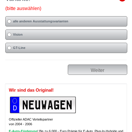
(bitte auswählen)
alle anderen Ausstattungsvarianten
Vision
GT-Line
Weiter
Wir sind das Original!
Offizieller ADAC Vorteilspartner
von 2004 - 2006
E-Auto-Förderung
! Bis zu 6.000,- Euro Prämie für E-Auto, Plug-In-Hybride und