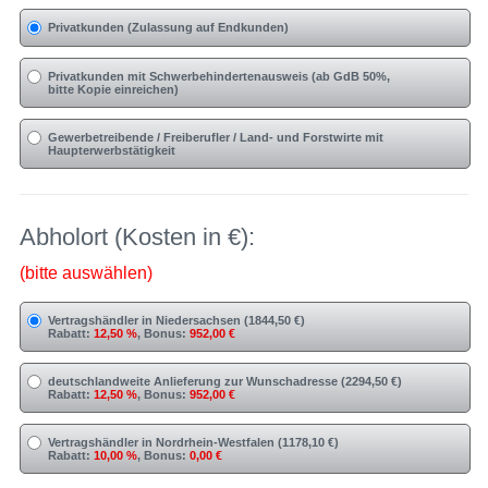
Privatkunden (Zulassung auf Endkunden)
Privatkunden mit Schwerbehindertenausweis (ab GdB 50%,
bitte Kopie einreichen)
Gewerbetreibende / Freiberufler / Land- und Forstwirte mit
Haupterwerbstätigkeit
Abholort (Kosten in €):
(bitte auswählen)
Vertragshändler in Niedersachsen (1844,50 €)
Rabatt:
12,50 %
, Bonus:
952,00 €
deutschlandweite Anlieferung zur Wunschadresse (2294,50 €)
Rabatt:
12,50 %
, Bonus:
952,00 €
Vertragshändler in Nordrhein-Westfalen (1178,10 €)
Rabatt:
10,00 %
, Bonus:
0,00 €