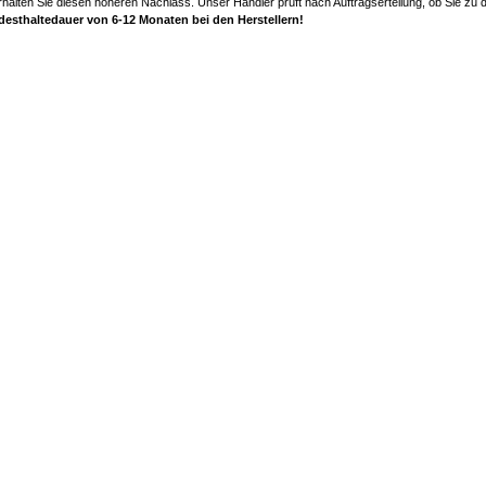
halten Sie diesen höheren Nachlass. Unser Händler prüft nach Auftragserteilung, ob Sie zu
ndesthaltedauer von 6-12 Monaten bei den Herstellern!