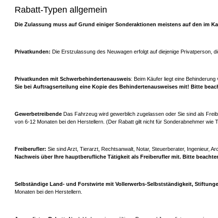
Rabatt-Typen allgemein
Die Zulassung muss auf Grund einiger Sonderaktionen meistens auf den im K
Privatkunden:
Die Erstzulassung des Neuwagen erfolgt auf diejenige Privatperson, d
Privatkunden mit Schwerbehindertenausweis
: Beim Käufer liegt eine Behinderu
Sie bei Auftragserteilung eine Kopie des Behindertenausweises mit! Bitte bea
Gewerbetreibende
Das Fahrzeug wird gewerblich zugelassen oder Sie sind als Freiber
von 6-12 Monaten bei den Herstellern. (Der Rabatt gilt nicht für Sonderabnehmer wie 
Freiberufler:
Sie sind Arzt, Tierarzt, Rechtsanwalt, Notar, Steuerberater, Ingenieur, Arc
Nachweis über Ihre hauptberufliche Tätigkeit als Freiberufler mit. Bitte beacht
Selbständige Land- und Forstwirte mit Vollerwerbs-Selbstständigkeit, Stiftung
Monaten bei den Herstellern.