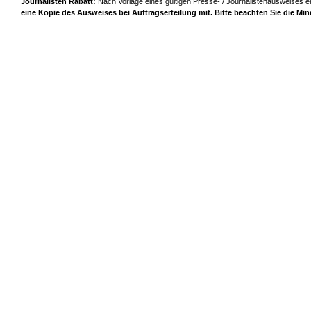
Journalisten Rabatt:
Nach Vorlage eines gültigen Presse- / Journalistenausweises er
eine Kopie des Ausweises bei Auftragserteilung mit. Bitte beachten Sie die Mi