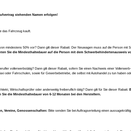
aufvertrag stehenden Namen erfolgen!
ie das Fahrzeug kauft.
ng von mindestens 50% vor? Dann gilt dieser Rabatt. Der Neuwagen muss auf die Person mi
chten Sie die Mindesthaltedauer auf die Person mit dem Schwerbehindertenausweis vo
ufler vollerwerbstätig? Dann gilt dieser Rabatt, sofern Sie einen Nachweis einer Vollerwerb-
Taxi oder Fahrschulen, sowie für Gewerbebetriebe, die selbst mit Autohandel zu tun haben o
hitekt, Wirtschaftsprüfer oder anderweitig freiberuflich tätig? Dann gilt für Sie dieser Rabatt.
B
en Sie die Mindesthaltedauer von 6-12 Monaten bei den Herstellern.
en, Vereine, Genossenschaften:
Bitte senden Sie bei Auftragserteilung einen aussagekräfti