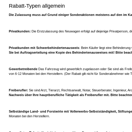
Rabatt-Typen allgemein
Die Zulassung muss auf Grund einiger Sonderaktionen meistens auf den im K
Privatkunden:
Die Erstzulassung des Neuwagen erfolgt auf diejenige Privatperson, d
Privatkunden mit Schwerbehindertenausweis
: Beim Käufer liegt eine Behinderu
Sie bei Auftragserteilung eine Kopie des Behindertenausweises mit! Bitte bea
Gewerbetreibende
Das Fahrzeug wird gewerblich zugelassen oder Sie sind als Freiber
von 6-12 Monaten bei den Herstellern. (Der Rabatt gilt nicht für Sonderabnehmer wie 
Freiberufler:
Sie sind Arzt, Tierarzt, Rechtsanwalt, Notar, Steuerberater, Ingenieur, Arc
Nachweis über Ihre hauptberufliche Tätigkeit als Freiberufler mit. Bitte beacht
Selbständige Land- und Forstwirte mit Vollerwerbs-Selbstständigkeit, Stiftung
Monaten bei den Herstellern.