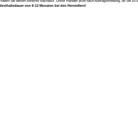
halten Sie diesen höheren Nachlass. Unser Händler prüft nach Auftragserteilung, ob Sie zu
ndesthaltedauer von 6-12 Monaten bei den Herstellern!