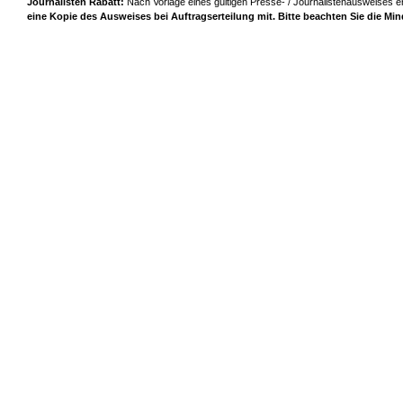
Journalisten Rabatt:
Nach Vorlage eines gültigen Presse- / Journalistenausweises er
eine Kopie des Ausweises bei Auftragserteilung mit. Bitte beachten Sie die Mi