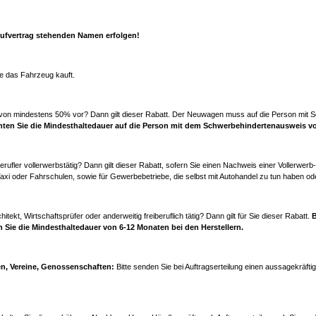
aufvertrag stehenden Namen erfolgen!
ie das Fahrzeug kauft.
ng von mindestens 50% vor? Dann gilt dieser Rabatt. Der Neuwagen muss auf die Person mi
chten Sie die Mindesthaltedauer auf die Person mit dem Schwerbehindertenausweis vo
ufler vollerwerbstätig? Dann gilt dieser Rabatt, sofern Sie einen Nachweis einer Vollerwerb-
Taxi oder Fahrschulen, sowie für Gewerbebetriebe, die selbst mit Autohandel zu tun haben o
hitekt, Wirtschaftsprüfer oder anderweitig freiberuflich tätig? Dann gilt für Sie dieser Rabatt.
B
en Sie die Mindesthaltedauer von 6-12 Monaten bei den Herstellern.
en, Vereine, Genossenschaften:
Bitte senden Sie bei Auftragserteilung einen aussagekräfti